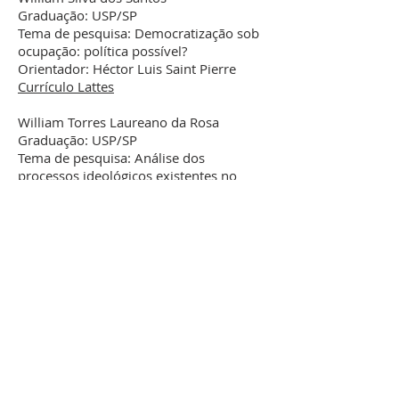
Graduação: USP/SP
Tema de pesquisa: Democratização sob
ocupação: política possível?
Orientador: Héctor Luis Saint Pierre
Currículo Lattes
William Torres Laureano da Rosa
Graduação: USP/SP
Tema de pesquisa: Análise dos
processos ideológicos existentes no
regime internacional de direitos
humanos
Orientador: Andrei Koerner
Currículo Lattes
UBICACIÓN
Programa de Posgrado en Relaciones Internacionales San Tiago Dantas
UNESP - UNICAMP - PUC-SP
Praça da Sé, 108 - 3º Andar - Sé - São Paulo - SP - CEP: 01001-900
Teléfono: (11) 3116-1770 / (11) 3116-1780
Correo electrónico:
relinter@unesp.br