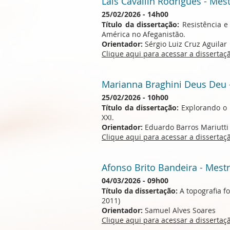
Lais Cavallin Rodrigues - Mes
25/02/2026 - 14h00
Título da dissertação:
Resistência e
América no Afeganistão.
Orientador:
Sérgio Luiz Cruz Aguilar
Clique aqui para acessar a disserta
Marianna Braghini Deus Deu 
25/02/2026 - 10h00
Título da dissertação:
Explorando o i
XXI.
Orientador:
Eduardo Barros Mariutti
Clique aqui para acessar a disserta
Afonso Brito Bandeira - Mest
04/03/2026 - 09h00
Título da dissertação:
A topografia f
2011)
Orientador:
Samuel Alves Soares
Clique aqui para acessar a disserta