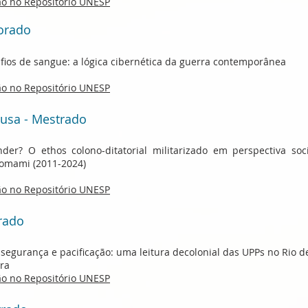
ção no Repositório UNESP
orado
 fios de sangue: a lógica cibernética da guerra contemporânea
ção no Repositório UNESP
ousa - Mestrado
er? O ethos colono-ditatorial militarizado em perspectiva soci
nomami (2011-2024)
ção no Repositório UNESP
rado
segurança e pacificação: uma leitura decolonial das UPPs no Rio de
ira
ção no Repositório UNESP