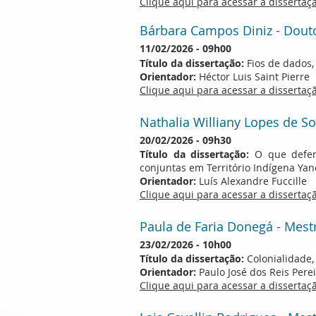
Clique aqui para acessar a disserta
Bárbara Campos Diniz - Dout
11/0
2/2026 - 09h00
Título da dissertação:
Fios de dados,
Orientador:
Héctor Luis Saint Pierre
Clique aqui para acessar a disserta
Nathalia Williany Lopes de S
20/02/2026 - 09h30
Título da dissertação:
O que defend
conjuntas em Território Indígena Ya
Orientador:
Luís Alexandre Fuccille
Clique aqui para acessar a disserta
Paula de Faria Donegá - Mest
23/02/2026 - 10h00
Título da dissertação:
Colonialidade, 
Orientador:
Paulo José dos Reis Pere
Clique aqui para acessar a disserta