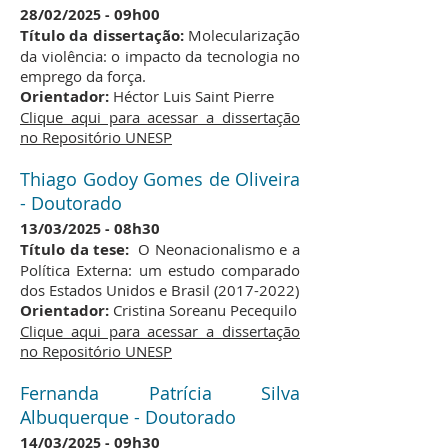
28/02
/2
09h00
025 -
Título da dissertação:
Molecularização
da violência: o impacto da tecnologia no
emprego da força.
Orientador:
Héctor Luis Saint Pierre
Clique aqui para acessar a dissertação
no Repositório UNESP
Thiago Godoy Gomes de Oliveira
- Doutorado
13
/03/2
08h30
025 -
Título da tese:
O Neonacionalismo e a
Política Externa: um estudo comparado
dos Estados Unidos e Brasil
(2017-2022)
Orientador:
Cristina Soreanu Pecequilo
Clique aqui para acessar a dissertação
no Repositório UNESP
Fernanda Patrícia Silva
Albuquerque - Doutorado
14
/03/2
09h30
025 -