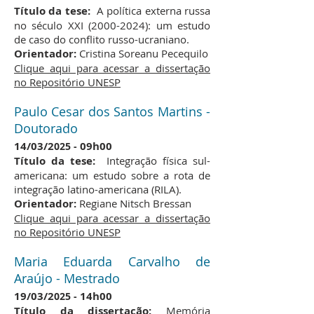
Título da tese:
A política externa russa
no século XXI
(2000-2024)
: um estudo
de caso do conflito russo-ucraniano.
Orientador:
Cristina Soreanu Pecequilo
Clique aqui para acessar a dissertação
no Repositório UNESP
Paulo Cesar dos Santos Martins -
Doutorado
14
/03/2
09h00
025 -
Título da tese:
Integração física sul-
americana: um estudo sobre a rota de
integração latino-americana (RILA).
Orientador:
Regiane Nitsch Bressan
Clique aqui para acessar a dissertação
no Repositório UNESP
Maria Eduarda Carvalho de
Araújo - Mestrado
19/03
/2
14h00
025 -
Título da dissertação:
Memória