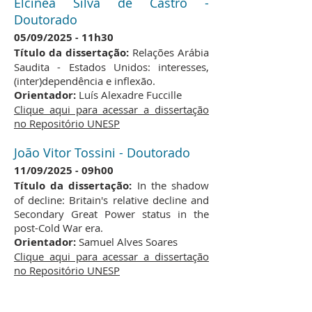
Elcinea Silva de Castro -
Doutorado
​05/09/2025
11h30
-
Título da dissertação:
Relações Arábia
Saudita - Estados Unidos: interesses,
(inter)dependência e inflexão.
Orientador:
Luís Alexadre Fuccille
Clique aqui para acessar a dissertação
no Repositório UNESP
João Vitor Tossini - Doutorado
​11/09/2025
09h00
-
Título da dissertação:
In the shadow
of decline: Britain's relative decline and
Secondary Great Power status in the
post-Cold War era.
Orientador:
Samuel Alves Soares
Clique aqui para acessar a dissertação
no Repositório UNESP
Rafaela Claudino Osaki -