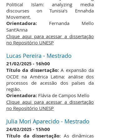
Political Islam: analyzing media
discourses on Tunisia's Ennahda
Movement.
Orientadora:
Fernanda Mello
Sant'Anna
Clique aqui para acessar a dissertação
no Repositório UNESP
Lucas Pereira - Mestrado
21/02
/2
16h00
025 -
Título da dissertação:
A expansão da
OCDE na América Latina: análise dos
processos de acessão dos países da
região.
Orientadora:
Flávia de Campos Mello
Clique aqui para acessar a dissertação
no Repositório UNESP
Julia Mori Aparecido - Mestrado
24/02
/2
15h00
025 -
Título da dissertação:
As dinâmicas