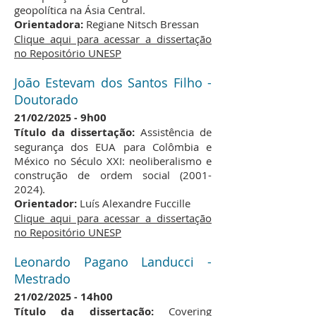
geopolítica na Ásia Central.
Orientadora:
Regiane Nitsch Bressan
Clique aqui para acessar a dissertação
no Repositório UNESP
João Estevam dos Santos Filho -
Doutorado
21/02
/2
9h00
025 -
Título da dissertação:
Assistência de
segurança dos EUA para Colômbia e
México no Século XXI: neoliberalismo e
construção de ordem social
(2001-
2024)
.
Orientador:
Luís Alexandre Fuccille
Clique aqui para acessar a dissertação
no Repositório UNESP
Leonardo Pagano Landucci -
Mestrado
21/02
/2
14h00
025 -
Título da dissertação:
Covering