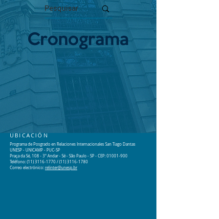
Cronograma
UBICACIÓN
Programa de Posgrado en Relaciones Internacionales San Tiago Dantas
UNESP - UNICAMP - PUC-SP
Praça da Sé, 108 - 3º Andar - Sé - São Paulo - SP - CEP: 01001-900
Teléfono: (11) 3116-1770 / (11) 3116-1780
Correo electrónico:
relinter@unesp.br