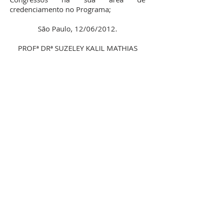
credenciamento no Programa;
São Paulo, 12/06/2012.
PROFª DRª SUZELEY KALIL MATHIAS
UBICACIÓN
Programa de Posgrado en Relaciones Internacionales San Tiago Dantas
UNESP - UNICAMP - PUC-SP
Praça da Sé, 108 - 3º Andar - Sé - São Paulo - SP - CEP: 01001-900
Teléfono: (11) 3116-1770 / (11) 3116-1780
Correo electrónico:
relinter@unesp.br