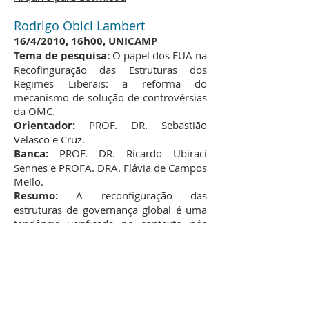
Rodrigo Obici Lambert
16/4/2010, 16h00, UNICAMP
Tema de pesquisa:
O papel dos EUA na
Recofinguração das Estruturas dos
Regimes Liberais: a reforma do
mecanismo de solução de controvérsias
da OMC.
Orientador:
PROF. DR. Sebastião
Velasco e Cruz.
Banca:
PROF. DR. Ricardo Ubiraci
Sennes e PROFA. DRA. Flávia de Campos
Mello.
Resumo:
A reconfiguração das
estruturas de governança global é uma
tendência verificada no contexto pós
Guerra Fria. Com o objetivo de
compreender qual o papel dos Estados
Unidos na reorganização dos regimes
liberais no início do século XXI,
delimitamos nosso objeto em torno da
análise da influência norte-americana na