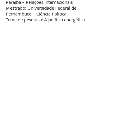
Paraíba – Relações Internacionais
Mestrado: Universidade Federal de
Pernambuco – Ciência Política
Tema de pesquisa: A política energética
da Rússia e a tentativa de projeção
internacional no espaço pós-soviético
(2000-2018)
Orientador: Prof. Dr. Luis Alexandre
Fuccille
Currículo Lattes
Laurindo Paulo Ribeiro Tchinhama
Graduação: Universidade de Ribeirão
Preto – Relações Internacionais
Mestrado: Universidade Federal de
Uberlândia - Relações Internacionais
Tema de pesquisa: Pós-conflito: uma
análise do processo de construção da
paz e democratização na República
Democrática do Congo e em Angola.
Orientador: Prof. Dr. Héctor Luis Saint
Pierre
Currículo Lattes