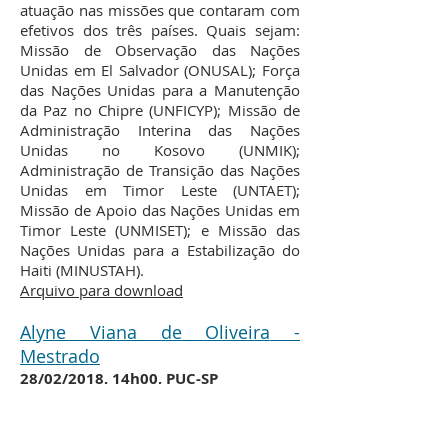
atuação nas missões que contaram com
efetivos dos três países. Quais sejam:
Missão de Observação das Nações
Unidas em El Salvador (ONUSAL); Força
das Nações Unidas para a Manutenção
da Paz no Chipre (UNFICYP); Missão de
Administração Interina das Nações
Unidas no Kosovo (UNMIK);
Administração de Transição das Nações
Unidas em Timor Leste (UNTAET);
Missão de Apoio das Nações Unidas em
Timor Leste (UNMISET); e Missão das
Nações Unidas para a Estabilização do
Haiti (MINUSTAH).
Arquivo para download​
Alyne Viana de Oliveira
-
Mestrado
28/02/2018, 14h00, PUC-SP
Tema de pesquisa:
Grupos de
interesse na formulação da política
externa norte-americana: o lobby da