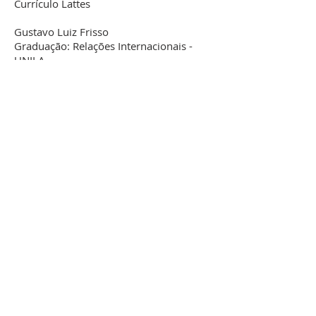
Currículo Lattes
Gustavo Luiz Frisso
Graduação: Relações Internacionais -
UNILA
Mestrado: Relações Internacionais -
PUC-RJ
Tema da pesquisa: A política externa
brasileira e a epidemia de HIV:
dialogando com as narrativas da
sociedade civil, do Estado e das
instituições internacionais.
Orientador: Prof. Dr. Marcelo Passini
Mariano
Currículo Lattes
José Sócrates Carvalho Pinto de Sousa
Graduação: Engenharia Civil - Instituto
Superior de Engenharia (Portugal)
Mestrado: Teoria Política - SciencesPo
(França)
Tema da pesquisa: A Guerra Global ao
terror e as consequências na ordem