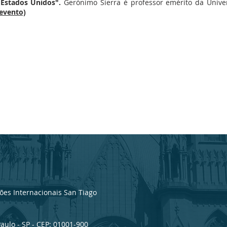
Estados Unidos".
Gerónimo Sierra é professor emérito da Unive
 evento)
es Internacionais San Tiago
Paulo - SP - CEP: 01001-900