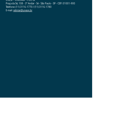
UNESP - UNICAMP - PUC-SP
Praça da Sé, 108 - 3º Andar - Sé - São Paulo - SP - CEP: 01001-900
Telefone: (11) 3116-1770 / (11) 3116-1780
E-mail:
relinter@unesp.br