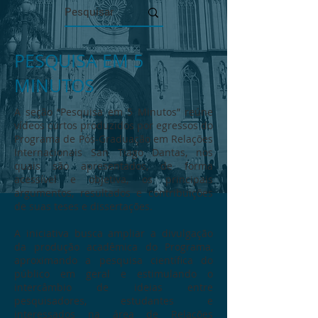
PESQUISA EM 5
MINUTOS
A seção “Pesquisa em 5 Minutos” reúne
vídeos curtos produzidos por egressos do
Programa de Pós-Graduação em Relações
Internacionais San Tiago Dantas, nos
quais são apresentados, de forma
acessível e objetiva, os principais
argumentos, resultados e contribuições
de suas teses e dissertações.
A iniciativa busca ampliar a divulgação
da produção acadêmica do Programa,
aproximando a pesquisa científica do
público em geral e estimulando o
intercâmbio de ideias entre
pesquisadores, estudantes e
interessados na área de Relações