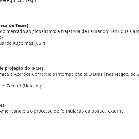
a Pecequilo(Unesp)
esa de Teses)
 do mercado ao globalismo: a trajetória de Fernando Henrique Car
p)
uardo Kugelmas (USP)
de projeção do IFCH)
mica e Acordos Comerciais Internacionais: O Brasil nas Negoc. de S
aulo Zahluth(Unicamp
ses
mericano e a o processo de formulação da política externa