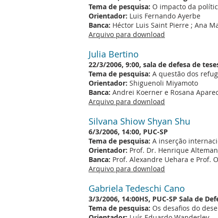
Tema de pesquisa:
O impacto da políti
Orientador:
Luis Fernando Ayerbe
Banca:
Héctor Luis Saint Pierre ; Ana Ma
Arquivo para download
Julia Bertino
22/3/2006, 9:00, sala de defesa de t
Tema de pesquisa:
A questão dos refugi
Orientador:
Shiguenoli Miyamoto
Banca:
Andrei Koerner e Rosana Apare
Arquivo para download
Silvana Shiow Shyan Shu
6/3/2006, 14:00, PUC-SP
Tema de pesquisa:
A inserção internaci
Orientador:
Prof. Dr. Henrique Alteman
Banca:
Prof. Alexandre Uehara e Prof. Ol
Arquivo para download
Gabriela Tedeschi Cano
3/3/2006, 14:00HS, PUC-SP Sala de Def
Tema de pesquisa:
Os desafios do des
Orientador:
Luís Eduardo Wanderley