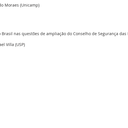
ldo Moraes (Unicamp)
do Brasil nas questões de ampliação do Conselho de Segurança das
l Villa (USP)
es Internacionais San Tiago
Paulo - SP - CEP: 01001-900