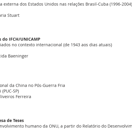
ca externa dos Estados Unidos nas relações Brasil-Cuba (1996-2004
ria Stuart
eses do IFCH/UNICAMP
ados no contexto internacional (de 1943 aos dias atuais)
cida Baeninger
onal da China no Pós-Guerra Fria
i (PUC-SP)
iveiros Ferreira
esa de Teses
envolvimento humano da ONU, a partir do Relatório do Desenvolv