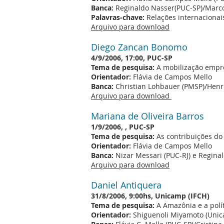
Banca:
Reginaldo Nasser(PUC-SP)/Marc
Palavras-chave:
Relações internacionais;
Arquivo para download
Diego Zancan Bonomo
4/9/2006, 17:00, PUC-SP
Tema de pesquisa:
A mobilização empre
Orientador:
Flávia de Campos Mello
Banca:
Christian Lohbauer (PMSP)/Henr
Arquivo para download
Mariana de Oliveira Barros
1/9/2006, , PUC-SP
Tema de pesquisa:
As contribuições do 
Orientador:
Flávia de Campos Mello
Banca:
Nizar Messari (PUC-RJ) e Regina
Arquivo para download
Daniel Antiquera
31/8/2006, 9:00hs, Unicamp (IFCH)
Tema de pesquisa:
A Amazônia e a polí
Orientador:
Shiguenoli Miyamoto (Uni