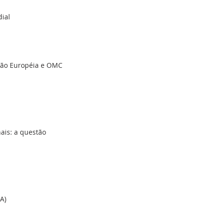
dial
ião Européia e OMC
ais: a questão
A)