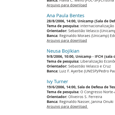
Banca:
Flávia C. Mello (PUC-SP)/Cristin
Arquivo para download
Ana Paula Bentes
28/8/2006, 14:00, Unicamp (Sala de Def
Tema de pesquisa:
internacionalização
Orientador:
Sebastião Velasco (Unicam
Banca:
Reginaldo Moraes (Unicamp) Ed
Arquivo para download
Neusa Bojikian
9/8/2006, 10:00, Unicamp - IFCH (sala 
Tema de pesquisa:
Liberalização Econô
Orientador:
Sebastião Velasco e Cruz
Banca:
Luiz F. Ayerbe (UNESP)/Pedro P
Ivy Turner
19/6/2006, 14:00, Sala de Defesa de Te
Tema de pesquisa:
O Congresso Norte-A
Orientador:
Oliveiros S. Ferreira
Banca:
Reginaldo Nasser, Janina Onuki
Arquivo para download