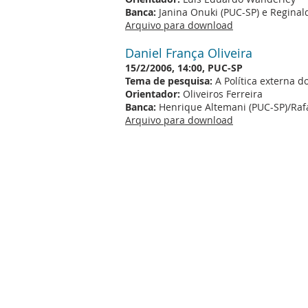
Banca:
Janina Onuki (PUC-SP) e Regina
Arquivo para download
Daniel França Oliveira
15/2/2006, 14:00, PUC-SP
Tema de pesquisa:
A Política externa 
Orientador:
Oliveiros Ferreira
Banca:
Henrique Altemani (PUC-SP)/Rafae
Arquivo para download
LOCALIZAÇÃO
Programa de Pós-Graduação em Relaçõ
Dantas
UNESP - UNICAMP - PUC-SP
Praça da Sé, 108 - 3º Andar - Sé - São 